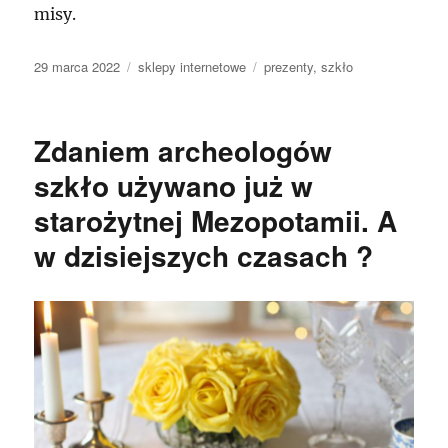
misy.
Data
Kategorie
Tagi
29 marca 2022
sklepy internetowe
prezenty
,
szkło
publikacji
Zdaniem archeologów
szkło używano już w
starożytnej Mezopotamii. A
w dzisiejszych czasach ?