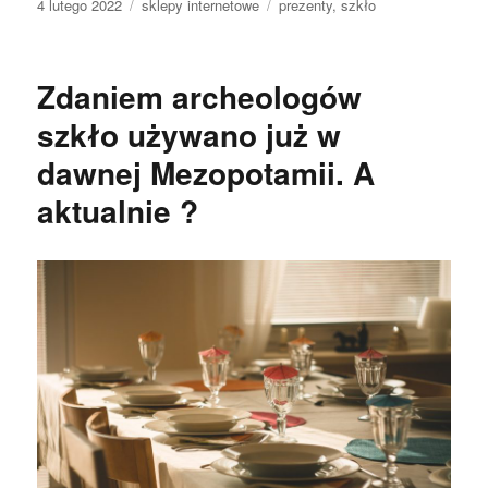
Data
Kategorie
Tagi
4 lutego 2022
sklepy internetowe
prezenty
,
szkło
publikacji
Zdaniem archeologów
szkło używano już w
dawnej Mezopotamii. A
aktualnie ?