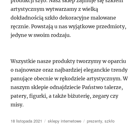
produkcji szyb. Nasz sklep zajmuje się szkłem
artystycznym wytwarzamy z wielką
dokładnością szkło dekoracyjne malowane
ręcznie. Powstają u nas wyjątkowe przedmioty,
jedyne w swoim rodzaju.
Wszystkie nasze produkty tworzymy w oparciu
o najnowsze oraz najbardziej eleganckie trendy
panujące obecnie w rękodziele artystycznym. W
naszym sklepie odnajdziecie Państwo talerze,
patery, figurki, a także biżuterię, zegary czy
misy.
Data
Kategorie
Tagi
18 listopada 2021
sklepy internetowe
prezenty
,
szkło
publikacji