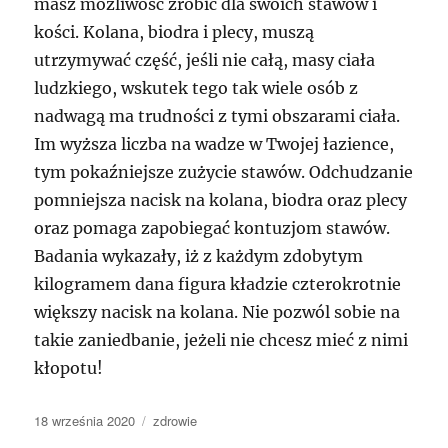
masz możliwość zrobić dla swoich stawów i
kości. Kolana, biodra i plecy, muszą
utrzymywać część, jeśli nie całą, masy ciała
ludzkiego, wskutek tego tak wiele osób z
nadwagą ma trudności z tymi obszarami ciała.
Im wyższa liczba na wadze w Twojej łazience,
tym pokaźniejsze zużycie stawów. Odchudzanie
pomniejsza nacisk na kolana, biodra oraz plecy
oraz pomaga zapobiegać kontuzjom stawów.
Badania wykazały, iż z każdym zdobytym
kilogramem dana figura kładzie czterokrotnie
większy nacisk na kolana. Nie pozwól sobie na
takie zaniedbanie, jeżeli nie chcesz mieć z nimi
kłopotu!
Data
Kategorie
18 września 2020
zdrowie
publikacji