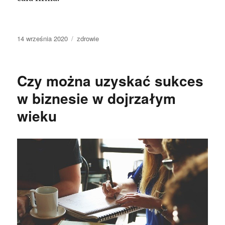
Data
Kategorie
14 września 2020
zdrowie
publikacji
Czy można uzyskać sukces
w biznesie w dojrzałym
wieku