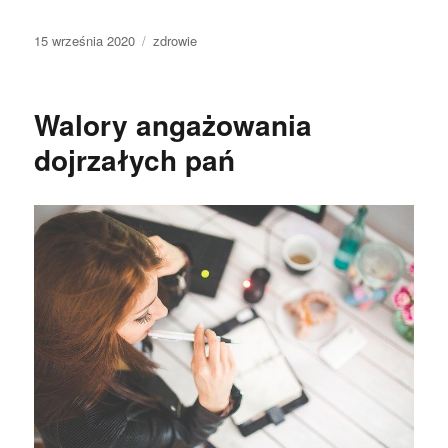
Data
Kategorie
15 września 2020
zdrowie
publikacji
Walory angażowania
dojrzałych pań